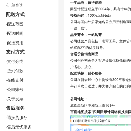
十年品牌，值得信赖
·订单查询
回型针配送成立于2004年，具有十
配送方式
授权采购，100%正品保证
公司与国内外多家知名公办用品制造商建立稳
·配送范围
一赔十倍”。
·配送时间
品类齐全，一站购齐
公司经营产品包括：书写工具、文件管
·配送费用
站式配齐”的优质服务。
支付方式
合理价位销售商品
公司创办初衷是为客户提供优质低价的
·支付分类
户省心、放心。
·货到付款
配送快捷，贴心服务
·在线支付
公司在新会展中心东侧设有300平米
午订单次日送达，并为客户贴心的代购
·公司账号
·关于发票
公司地址：
成都高新区中和新上街161号
售后服务
百度地图搜索“四川回形针网络科技有
·退换货服务
·售后无忧服务