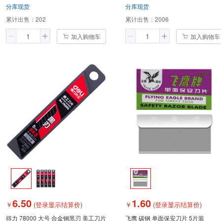
分库现货
分库现货
累计出售：
202
累计出售：
2006
加入购物车
加入购物车
6.50
1.60
￥
(登录显示结算价)
￥
(登录显示结算价)
得力 78000 大号 合金钢黑刃 美工刀片
飞鹰 碳钢 单面保安刀片 5片装