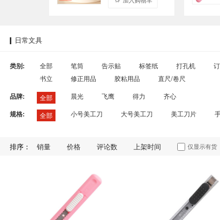
日常文具
类别:
全部
笔筒
告示贴
标签纸
打孔机
订
书立
修正用品
胶粘用品
直尺/卷尺
品牌:
晨光
飞鹰
得力
齐心
全部
规格:
小号美工刀
大号美工刀
美工刀片
全部
排序：
销量
价格
评论数
上架时间
仅显示有货