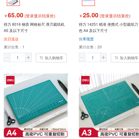
65.00
25.00
￥
(登录显示结算价)
￥
(登录显示结算价)
得力 8016 钢质 网格标尺 厚刃裁纸机
得力 14251 精准 便携式 小型裁纸刀
A5 及以下尺寸
色 A4 及以下尺寸
次日送达
分库现货
累计出售：
1
累计出售：
20
加入购物车
加入购物车