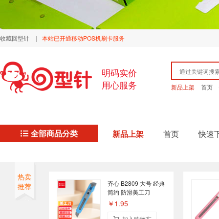
收藏回型针
|
本站已开通移动POS机刷卡服务
明码实价
用心服务
新品上架
首页
全部商品分类
新品上架
首页
快速
热卖
齐心 B2809 大号 经典
推荐
简约 防滑美工刀
￥1.95
加入购物车