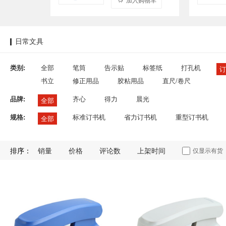
日常文具
类别:
全部
笔筒
告示贴
标签纸
打孔机
订
书立
修正用品
胶粘用品
直尺/卷尺
品牌:
齐心
得力
晨光
全部
规格:
标准订书机
省力订书机
重型订书机
全部
排序：
销量
价格
评论数
上架时间
仅显示有货