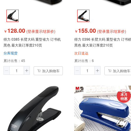
128.00
155.00
￥
(登录显示结算价)
￥
(登录显示结算价)
得力 0385 长臂大码 重型省力 订书机
得力 0396 长臂大码 重型省力 订书
黑色 最大装订厚度210页
黑色 最大装订厚度210页
分库现货
次日送达
累计出售：
45
累计出售：
6
加入购物车
加入购物车
本月
特惠