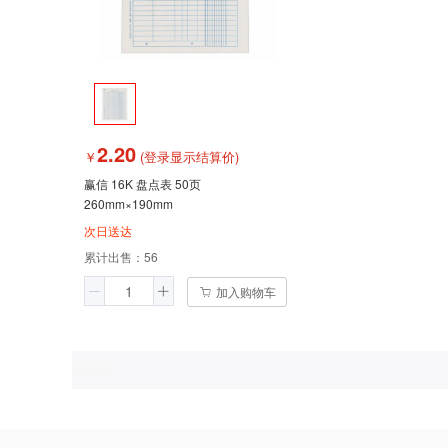
2.20
￥
(登录显示结算价)
赢信 16K 盘点表 50页
260mm×190mm
次日送达
累计出售：
56
加入购物车