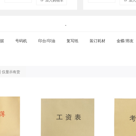
-
据
号码机
印台/印油
复写纸
装订耗材
金蝶/用友
仅显示有货