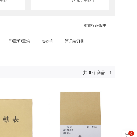
重置筛选条件
印章/印章箱
点钞机
凭证装订机
共
6
个商品
1
0