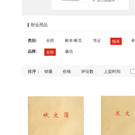
财会用品
类别:
全部
帐本/帐页
凭证
单
报表
品牌:
赢信
全部
排序：
销量
价格
评论数
上架时间