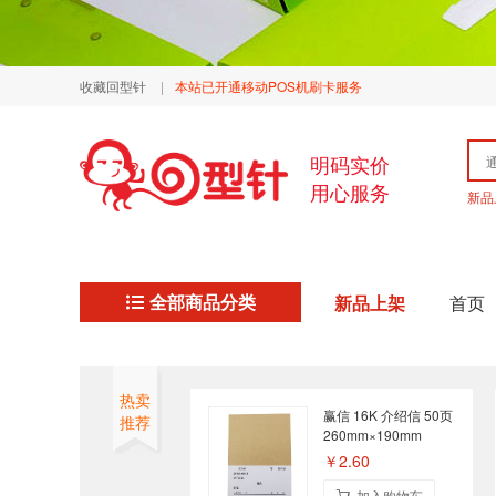
收藏回型针
|
本站已开通移动POS机刷卡服务
明码实价
用心服务
新品
全部商品分类
新品上架
首页
热卖
赢信 16K 介绍信 50页
推荐
260mm×190mm
￥2.60
加入购物车