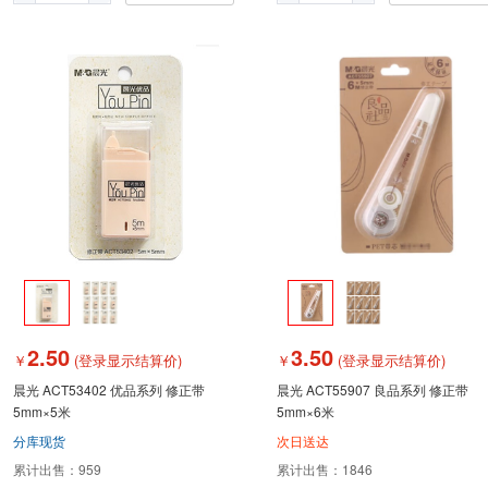
2.50
3.50
￥
(登录显示结算价)
￥
(登录显示结算价)
晨光 ACT53402 优品系列 修正带
晨光 ACT55907 良品系列 修正带
5mm×5米
5mm×6米
分库现货
次日送达
累计出售：
959
累计出售：
1846