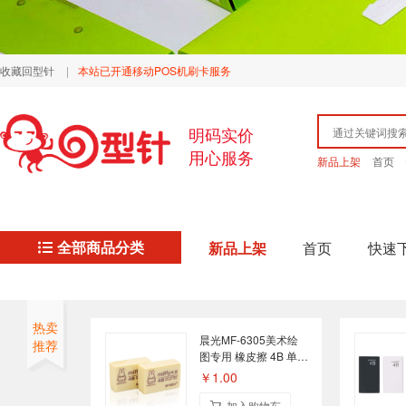
收藏回型针
|
本站已开通移动POS机刷卡服务
明码实价
用心服务
新品上架
首页
全部商品分类
新品上架
首页
快速
热卖
晨光MF-6305美术绘
推荐
图专用 橡皮擦 4B 单个
装
￥1.00
加入购物车