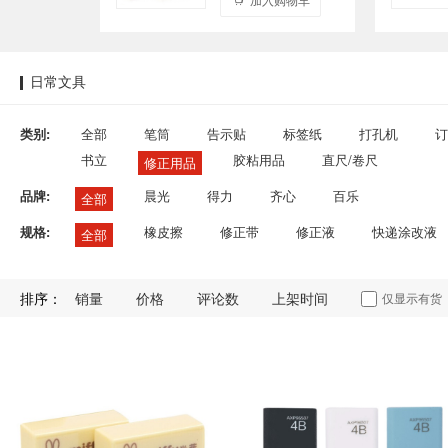
日常文具
类别:
全部
笔筒
告示贴
标签纸
打孔机
订
书立
胶粘用品
直尺/卷尺
修正用品
品牌:
晨光
得力
齐心
百乐
全部
规格:
橡皮擦
修正带
修正液
快递涂改液
全部
排序：
销量
价格
评论数
上架时间
仅显示有货