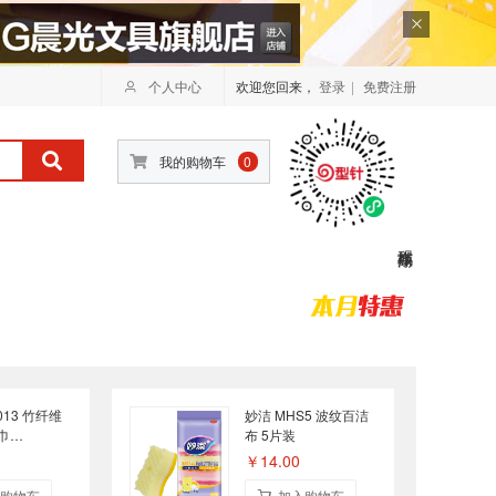
个人中心
欢迎您回来，
登录
|
免费注册
我的购物车
0
013 竹纤维
妙洁 MHS5 波纹百洁
巾
布 5片装
8cm 混色 单
￥14.00
购物车
加入购物车