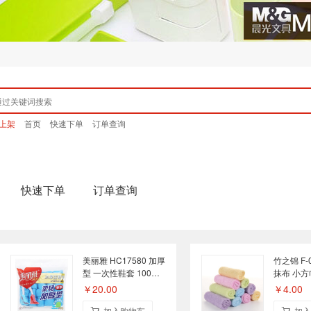
上架
首页
快速下单
订单查询
快速下单
订单查询
美丽雅 HC17580 加厚
竹之锦 F-
型 一次性鞋套 100只
抹布 小方
装
26cm×2
￥20.00
￥4.00
片装
加入购物车
加入