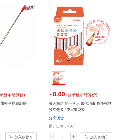
8.60
录显示结算价)
￥
(登录显示结算价)
金属杆马桶刷厕刷
海氏海诺 乐一享三 碘伏消毒 棉棒棉签
独立包装 1支×20袋装
分库现货
6
累计出售：
437
加入购物车
加入购物车