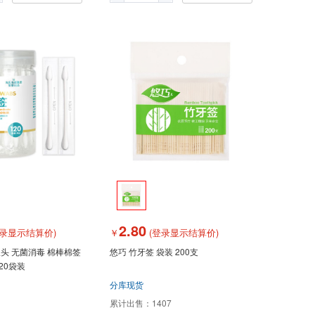
2.80
录显示结算价)
￥
(登录显示结算价)
头 无菌消毒 棉棒棉签
悠巧 竹牙签 袋装 200支
20袋装
分库现货
累计出售：
1407