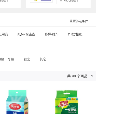
重置筛选条件
化用品
纸杯/保温壶
步梯/推车
扫把/拖把
棉签、牙签
鞋套
其它
共
90
个商品
1