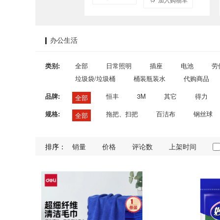
办公生活
类别:
全部
日常照明
插座
电池
劳
垃圾袋/垃圾桶
桶装瓶装水
代购商品
品牌:
恒丰
3M
其它
得力
全部
规格:
拖把、扫把
百洁布
钢丝球
全部
排序：
销量
价格
评论数
上架时间