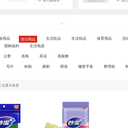
-
保用品
生活饮品
生活纸品
体育用品
洗
清洁用品
团购福利
生活电器
云蕾
若禺
茶花
美丽雅
毛巾
杯刷
厕刷
喷壶
橡胶手套
整理箱
仅显示有货