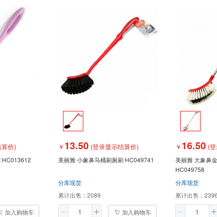
13.50
16.50
算价)
￥
(登录显示结算价)
￥
(登
C013612
美丽雅 小象鼻马桶刷厕刷 HC049741
美丽雅 大象鼻
HC049758
分库现货
分库现货
累计出售：
2089
累计出售：
239
加入购物车
加入购物车