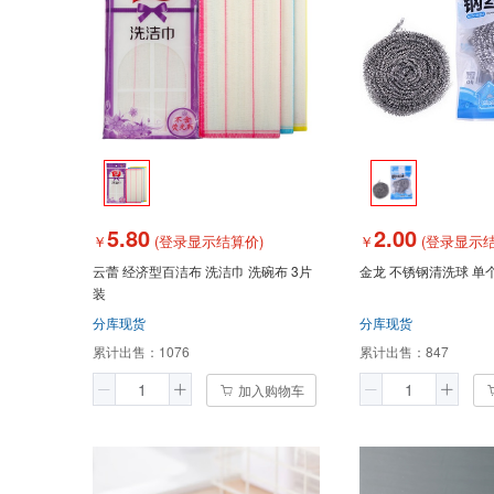
5.80
2.00
￥
(登录显示结算价)
￥
(登录显示结
云蕾 经济型百洁布 洗洁巾 洗碗布 3片
金龙 不锈钢清洗球 单
装
分库现货
分库现货
累计出售：
1076
累计出售：
847
加入购物车