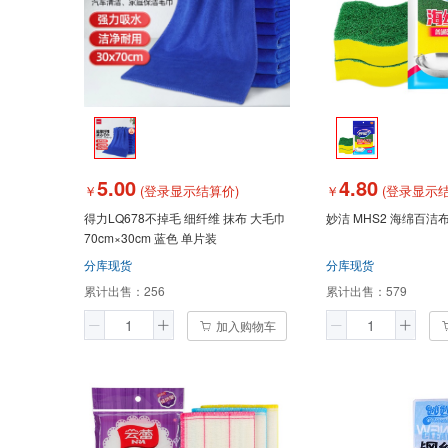
5.00
4.80
￥
(登录显示结算价)
￥
(登录显示结
得力LQ678不掉毛 细纤维 抹布 大毛巾
妙洁 MHS2 海绵百洁布
70cm×30cm 蓝色 单片装
分库现货
分库现货
累计出售：
256
累计出售：
579
加入购物车