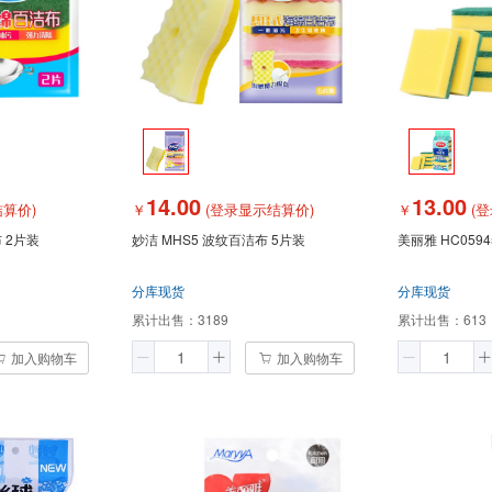
14.00
13.00
算价)
￥
(登录显示结算价)
￥
(登
 2片装
妙洁 MHS5 波纹百洁布 5片装
美丽雅 HC059
分库现货
分库现货
累计出售：
3189
累计出售：
613
加入购物车
加入购物车