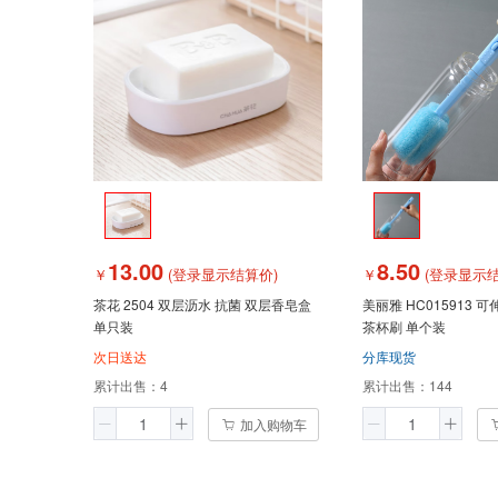
13.00
8.50
￥
(登录显示结算价)
￥
(登录显示结
茶花 2504 双层沥水 抗菌 双层香皂盒
美丽雅 HC015913 
单只装
茶杯刷 单个装
次日送达
分库现货
累计出售：
4
累计出售：
144
加入购物车