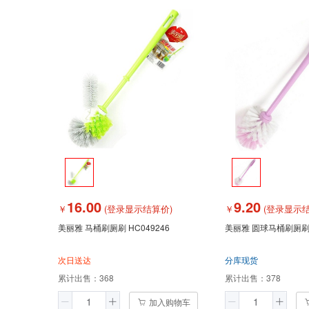
16.00
9.20
￥
(登录显示结算价)
￥
(登录显示结
美丽雅 马桶刷厕刷 HC049246
美丽雅 圆球马桶刷厕刷 H
次日送达
分库现货
累计出售：
368
累计出售：
378
加入购物车