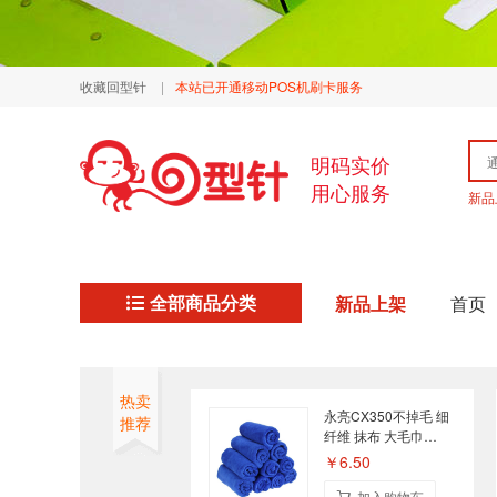
收藏回型针
|
本站已开通移动POS机刷卡服务
明码实价
用心服务
新品
全部商品分类
新品上架
首页
热卖
永亮CX350不掉毛 细
推荐
纤维 抹布 大毛巾
70cm×30cm 蓝色 单
￥6.50
片装
加入购物车