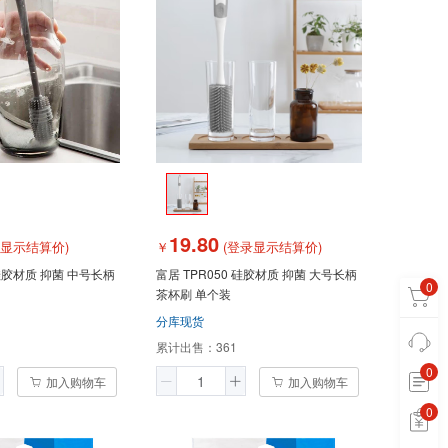
19.80
录显示结算价)
￥
(登录显示结算价)
抑菌 中号长柄
富居 TPR050 硅胶材质 抑菌 大号长柄
0
茶杯刷 单个装
分库现货
累计出售：
361
0
加入购物车
加入购物车
0
0