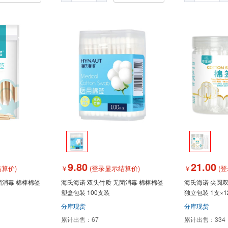
9.80
21.00
算价)
￥
(登录显示结算价)
￥
(登
菌消毒 棉棒棉签
海氏海诺 双头竹质 无菌消毒 棉棒棉签
海氏海诺 尖圆双
塑盒包装 100支装
独立包装 1支×1
分库现货
分库现货
累计出售：
67
累计出售：
334