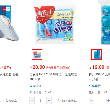
20.00
12.00
结算价)
￥
(登录显示结算价)
￥
(登
 一次性鞋套 盒装
美丽雅 HC17580 加厚型 一次性鞋套
得力 19800 
100只装
40只装
分库现货
分库现货
累计出售：
7790
累计出售：
79
加入购物车
加入购物车