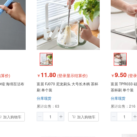
11.80
9.50
算价)
￥
(登录显示结算价)
￥
(登
可伸缩 海绵百洁布
富居 FJ070 尼龙刷头 大号长木柄 茶杯
富居 TPR033 硅胶材质 
刷 单个装
茶杯刷 单个装
分库现货
分库现货
累计出售：
63
累计出售：
216
加入购物车
加入购物车