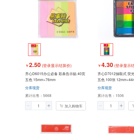
2.50
4.30
￥
(登录显示结算价)
￥
(登录显示结
齐心D6015办公必备 彩条告示贴 40页
齐心D7012抽取式 荧
五色 15mm×76mm
五色 100张 12mm×44
分库现货
分库现货
累计出售：
5668
累计出售：
1506
加入购物车