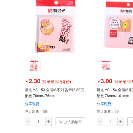
2.30
3.00
￥
(登录显示结算价)
￥
(登录显示结
晨光 YS-153 全面粘系列 告示贴 80页
晨光 YS-154 全面粘系
配色 76mm×76mm
配色 76mm×101mm
分库现货
分库现货
累计出售：
661
累计出售：
99
加入购物车