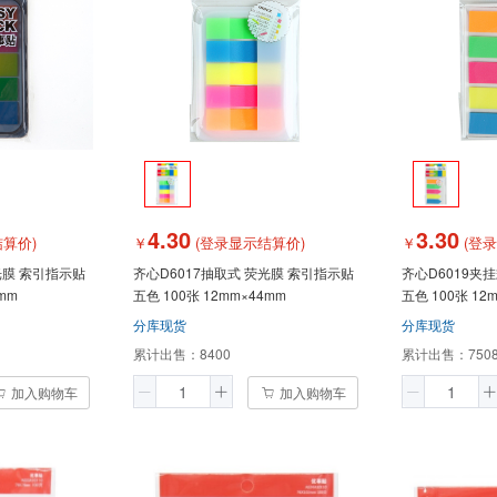
4.30
3.30
算价)
￥
(登录显示结算价)
￥
(登
光膜 索引指示贴
齐心D6017抽取式 荧光膜 索引指示贴
齐心D6019夹
mm
五色 100张 12mm×44mm
五色 100张 12
分库现货
分库现货
累计出售：
8400
累计出售：
750
加入购物车
加入购物车