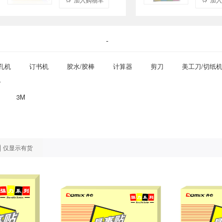
-
孔机
订书机
胶水/胶棒
计算器
剪刀
美工刀/切纸
尺
3M
仅显示有货