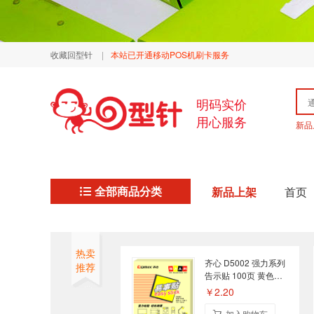
收藏回型针
|
本站已开通移动POS机刷卡服务
明码实价
用心服务
新品
全部商品分类
新品上架
首页
热卖
齐心 D5002 强力系列
推荐
告示贴 100页 黄色
76mm×76mm
￥2.20
加入购物车