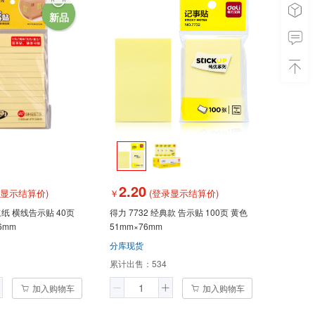
新品
2.20
录显示结算价)
￥
(登录显示结算价)
原浆纸 横线告示贴 40页
得力 7732 经典款 告示贴 100页 黄色
6mm
51mm×76mm
分库现货
累计出售：
534
加入购物车
加入购物车