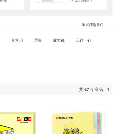
重置筛选条件
机
刨笔刀
票夹
放大镜
三针一钉
共
67
个商品
1