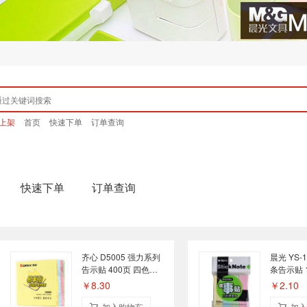
上架
首页
快速下单
订单查询
快速下单
订单查询
齐心 D5005 强力系列
晨光 YS-
告示贴 400页 四色
条告示贴 
76mm×76mm
19mm×7
￥8.30
￥2.10
加入购物车
加入