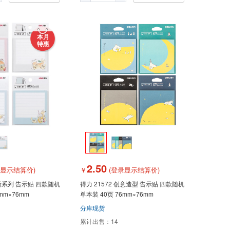
本月
特惠
2.50
录显示结算价)
￥
(登录显示结算价)
清新系列 告示贴 四款随机
得力 21572 创意造型 告示贴 四款随机
mm×76mm
单本装 40页 76mm×76mm
分库现货
累计出售：
14