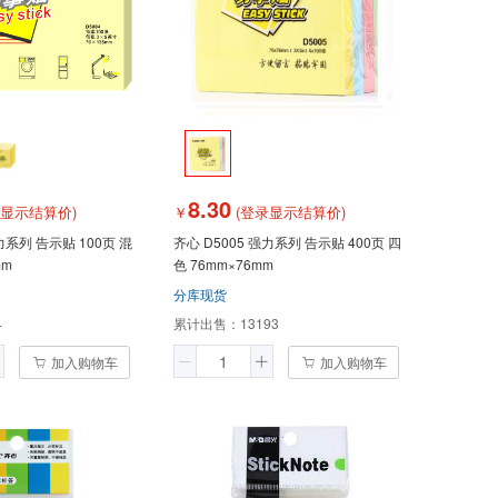
8.30
录显示结算价)
￥
(登录显示结算价)
齐心 D5005 强力系列 告示贴 400页 四
mm
色 76mm×76mm
分库现货
4
累计出售：
13193
加入购物车
加入购物车