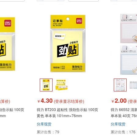
4.30
2.00
算价)
￥
(登录显示结算价)
￥
(登
强劲告示贴 100页
得力 BT203 超粘性 强劲告示贴 100页
得力 66552 
6mm
黄色 单本装 101mm×76mm
单本装 40页 76
分库现货
分库现货
累计出售：
79
累计出售：
176