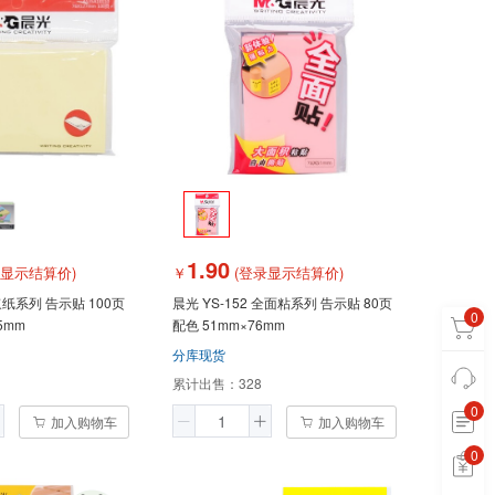
1.90
录显示结算价)
￥
(登录显示结算价)
原浆纸系列 告示贴 100页
晨光 YS-152 全面粘系列 告示贴 80页
0
5mm
配色 51mm×76mm
分库现货
累计出售：
328
0
加入购物车
加入购物车
0
0