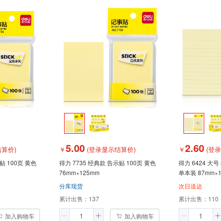
5.00
2.60
算价)
￥
(登录显示结算价)
￥
(登
得力 7735 经典款 告示贴 100页 黄色
得力 6424 大
76mm×125mm
单本装 87mm×
分库现货
次日送达
累计出售：
137
累计出售：
110
加入购物车
加入购物车