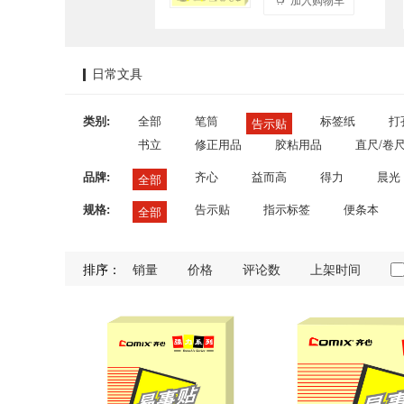
日常文具
类别:
全部
笔筒
标签纸
打
告示贴
书立
修正用品
胶粘用品
直尺/卷
品牌:
齐心
益而高
得力
晨光
全部
规格:
告示贴
指示标签
便条本
全部
排序：
销量
价格
评论数
上架时间