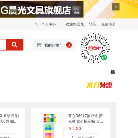
个人中心
欢迎您回来，
登录
|
免费注册
我的购物车
0
13 原浆纸 彩
齐心D6017抽取式 荧
100页 四色
光膜 索引指示贴 五色
6mm
100张 12mm×44mm
￥4.30
购物车
加入购物车