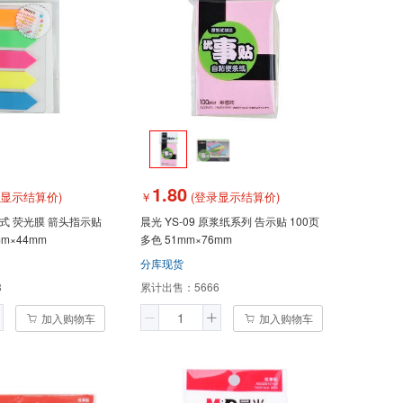
1.80
录显示结算价)
￥
(登录显示结算价)
挂式 荧光膜 箭头指示贴
晨光 YS-09 原浆纸系列 告示贴 100页
mm×44mm
多色 51mm×76mm
分库现货
8
累计出售：
5666
加入购物车
加入购物车