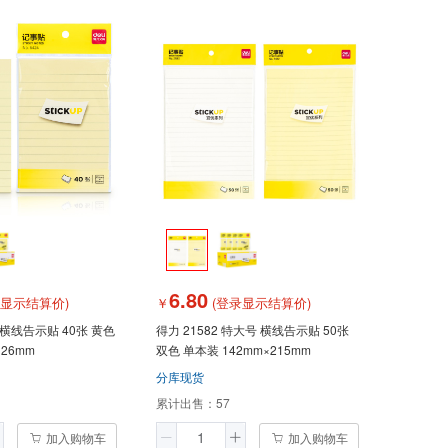
6.80
录显示结算价)
￥
(登录显示结算价)
号 横线告示贴 40张 黄色
得力 21582 特大号 横线告示贴 50张
126mm
双色 单本装 142mm×215mm
分库现货
累计出售：
57
加入购物车
加入购物车