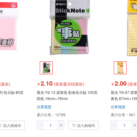
2.10
2.00
算价)
￥
(登录显示结算价)
￥
(登
列 告示贴 80页
晨光 YS-13 原浆纸 彩条告示贴 100页
晨光 YS-67 
四色 19mm×76mm
黄色 87mm×12
分库现货
分库现货
累计出售：
12785
累计出售：
961
加入购物车
加入购物车