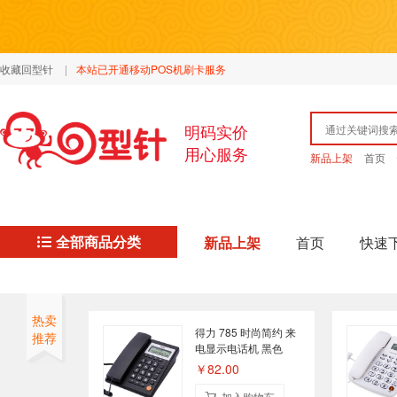
收藏回型针
|
本站已开通移动POS机刷卡服务
明码实价
用心服务
新品上架
首页
全部商品分类
新品上架
首页
快速
热卖
得力 785 时尚简约 来
推荐
电显示电话机 黑色
￥82.00
加入购物车