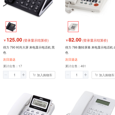
125.00
82.00
￥
(登录显示结算价)
￥
(登录显示结算价)
得力 790 时尚大屏 来电显示电话机 黑
得力 786 翻转屏幕 来电显示电话机 白
色
色
次日送达
次日送达
累计出售：
17
累计出售：
461
加入购物车
加入购物车