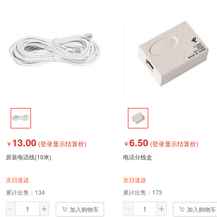
13.00
6.50
￥
(登录显示结算价)
￥
(登录显示结算价)
原装电话线(10米)
电话分线盒
次日送达
次日送达
累计出售：
134
累计出售：
173
加入购物车
加入购物车