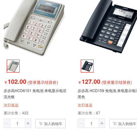
102.00
127.00
￥
(登录显示结算价)
￥
(登录显示结算价)
步步高HCD6101 免电池 来电显示电话
步步高 HCD159 免电池 来电显示电
流光银
黑色
次日送达
次日送达
累计出售：
422
累计出售：
67
加入购物车
加入购物车