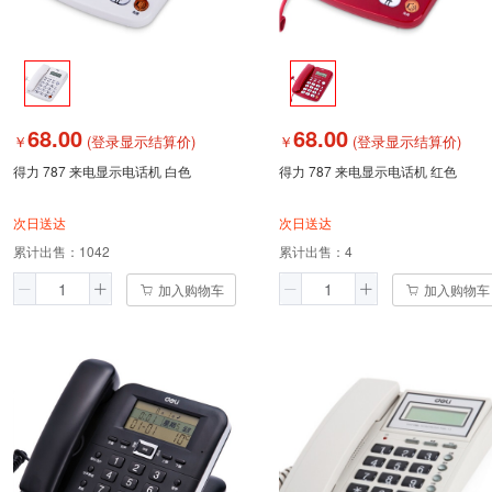
68.00
68.00
￥
(登录显示结算价)
￥
(登录显示结算价)
得力 787 来电显示电话机 白色
得力 787 来电显示电话机 红色
次日送达
次日送达
累计出售：
1042
累计出售：
4
加入购物车
加入购物车