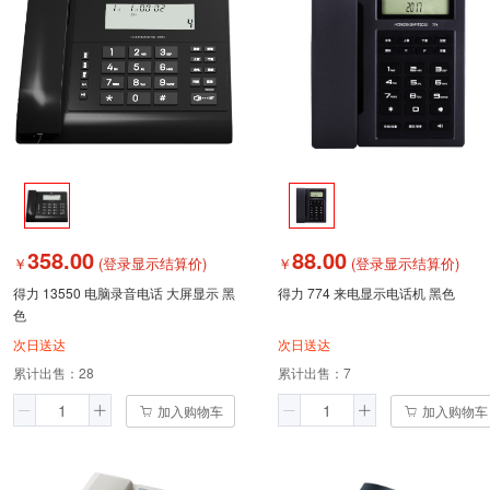
358.00
88.00
￥
(登录显示结算价)
￥
(登录显示结算价)
得力 13550 电脑录音电话 大屏显示 黑
得力 774 来电显示电话机 黑色
色
次日送达
次日送达
累计出售：
28
累计出售：
7
加入购物车
加入购物车