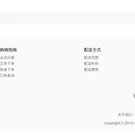
购物指南
配送方式
会员注册
配送范围
正常下单
配送时间
快速下单
配送费用
订单查询
关于我们
Copyright © 2013