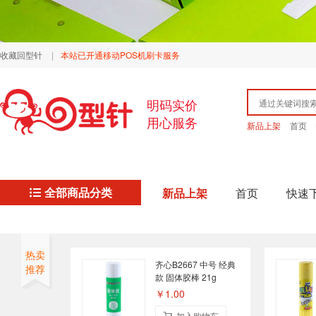
收藏回型针
|
本站已开通移动POS机刷卡服务
明码实价
用心服务
新品上架
首页
全部商品分类
新品上架
首页
快速
热卖
齐心B2667 中号 经典
推荐
款 固体胶棒 21g
￥1.00
加入购物车