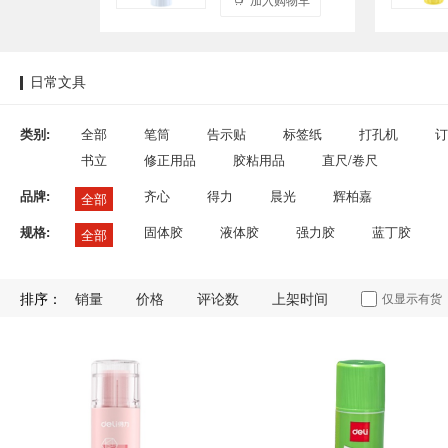
日常文具
类别:
全部
笔筒
告示贴
标签纸
打孔机
订
书立
修正用品
胶粘用品
直尺/卷尺
品牌:
齐心
得力
晨光
辉柏嘉
全部
规格:
固体胶
液体胶
强力胶
蓝丁胶
全部
排序：
销量
价格
评论数
上架时间
仅显示有货