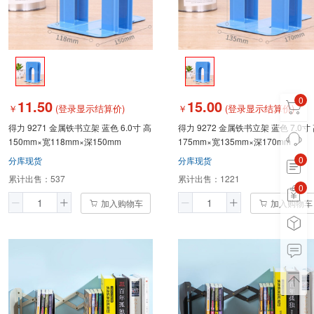
0
11.50
15.00
￥
(登录显示结算价)
￥
(登录显示结算价)
得力 9271 金属铁书立架 蓝色 6.0寸 高
得力 9272 金属铁书立架 蓝色 7.0寸
150mm×宽118mm×深150mm
175mm×宽135mm×深170mm
0
分库现货
分库现货
累计出售：
537
累计出售：
1221
0
0
加入购物车
加入购物车