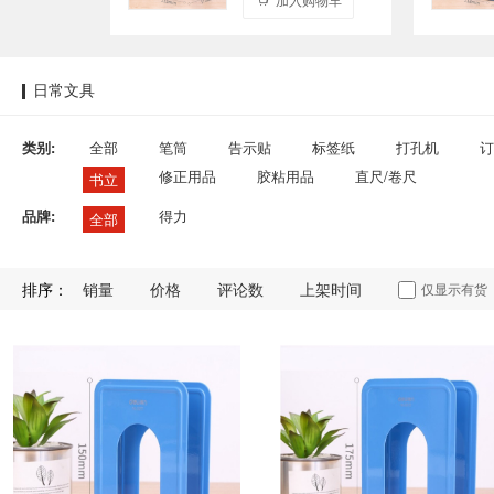
日常文具
类别:
全部
笔筒
告示贴
标签纸
打孔机
订
修正用品
胶粘用品
直尺/卷尺
书立
品牌:
得力
全部
排序：
销量
价格
评论数
上架时间
仅显示有货