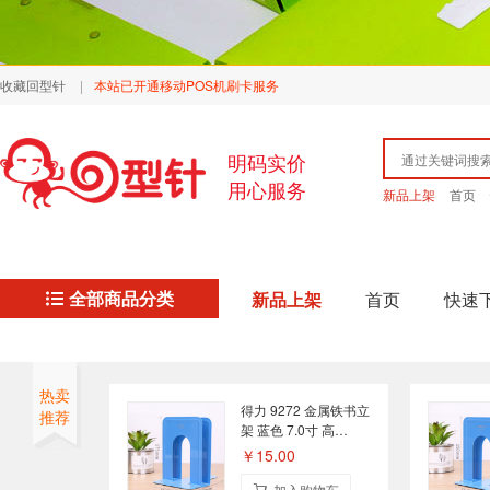
收藏回型针
|
本站已开通移动POS机刷卡服务
明码实价
用心服务
新品上架
首页
全部商品分类
新品上架
首页
快速
热卖
得力 9272 金属铁书立
推荐
架 蓝色 7.0寸 高
175mm×宽135mm×深
￥15.00
170mm
加入购物车