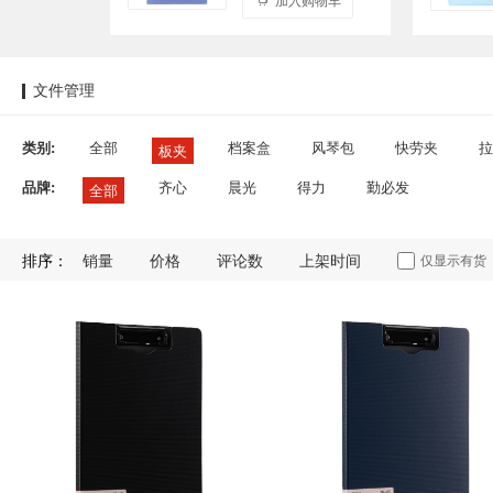
文件管理
类别:
全部
档案盒
风琴包
快劳夹
拉
板夹
品牌:
齐心
晨光
得力
勤必发
全部
排序：
销量
价格
评论数
上架时间
仅显示有货