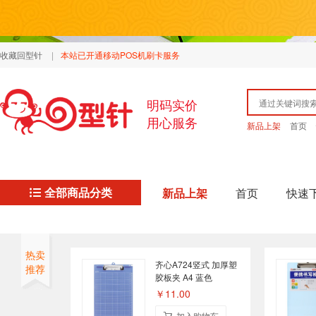
收藏回型针
|
本站已开通移动POS机刷卡服务
明码实价
用心服务
新品上架
首页
全部商品分类
新品上架
首页
快速
热卖
齐心A724竖式 加厚塑
推荐
胶板夹 A4 蓝色
￥11.00
加入购物车