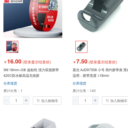
16.00
7.50
￥
(登录显示结算价)
￥
(登录显示结算价)
3M 18mm×3米 超粘性 强力双面胶带
晨光 AJD97358 小号 简约胶带座 黑
420C防水耐高温无痕胶
适用：胶带宽度 ≤18mm
分库现货
分库现货
累计出售：
1
累计出售：
140
加入购物车
加入购物车