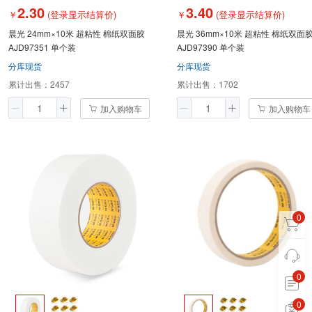
2.30
3.40
￥
(登录显示结算价)
￥
(登录显示结算价)
晨光 24mm×10米 超粘性 棉纸双面胶
晨光 36mm×10米 超粘性 棉纸双面
AJD97351 单个装
AJD97390 单个装
分库现货
分库现货
累计出售：
2457
累计出售：
1702
加入购物车
加入购物车
0
0
0
0