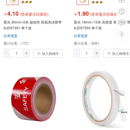
4.10
1.90
￥
(登录显示结算价)
￥
(登录显示结算价)
晨光 36mm×5米 超粘性 双面泡沫胶带
晨光 18mm×15米 高密度 美纹纸胶
AJD97391 单个装
AJD97355 单个装
分库现货
分库现货
累计出售：
1721
累计出售：
3081
加入购物车
加入购物车