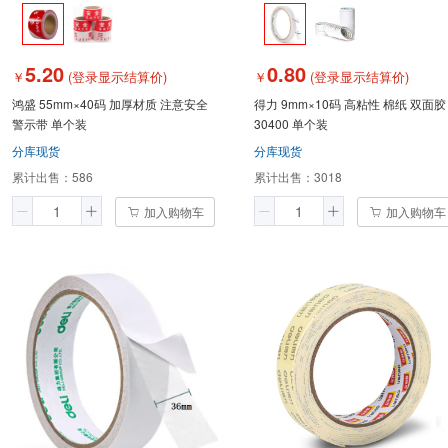
5.20
0.80
￥
(登录显示结算价)
￥
(登录显示结算价)
鸿盛 55mm×40码 加厚材质 注意安全
得力 9mm×10码 高粘性 棉纸 双面胶
警示带 单个装
30400 单个装
分库现货
分库现货
累计出售：
586
累计出售：
3018
加入购物车
加入购物车