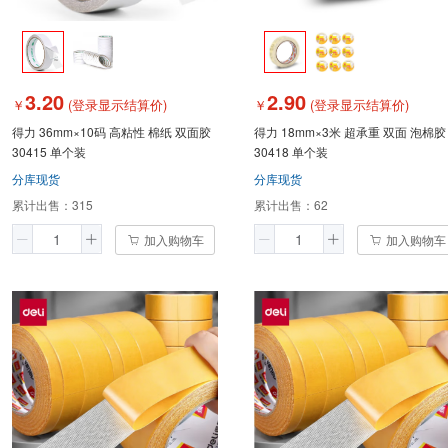
3.20
2.90
￥
(登录显示结算价)
￥
(登录显示结算价)
得力 36mm×10码 高粘性 棉纸 双面胶
得力 18mm×3米 超承重 双面 泡棉胶
30415 单个装
30418 单个装
分库现货
分库现货
累计出售：
315
累计出售：
62
加入购物车
加入购物车