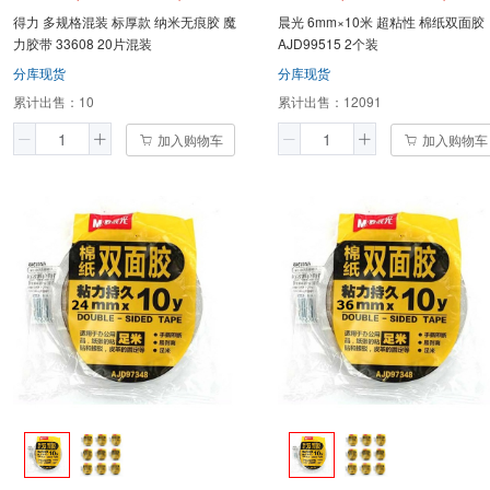
得力 多规格混装 标厚款 纳米无痕胶 魔
晨光 6mm×10米 超粘性 棉纸双面胶
力胶带 33608 20片混装
AJD99515 2个装
分库现货
分库现货
累计出售：
10
累计出售：
12091
加入购物车
加入购物车