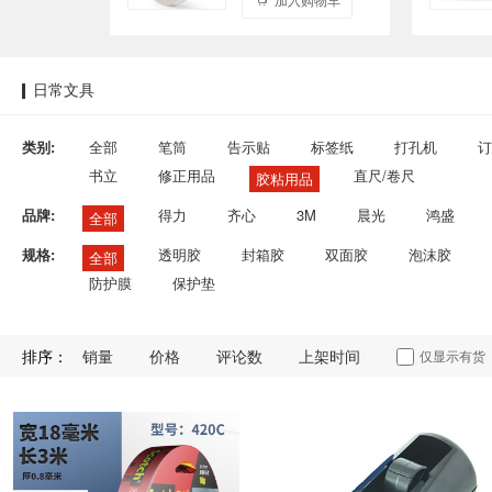
日常文具
类别:
全部
笔筒
告示贴
标签纸
打孔机
订
书立
修正用品
直尺/卷尺
胶粘用品
品牌:
得力
齐心
3M
晨光
鸿盛
全部
规格:
透明胶
封箱胶
双面胶
泡沫胶
全部
防护膜
保护垫
排序：
销量
价格
评论数
上架时间
仅显示有货