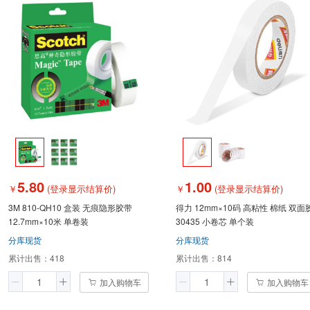
5.80
1.00
￥
(登录显示结算价)
￥
(登录显示结算价)
3M 810-QH10 盒装 无痕隐形胶带
得力 12mm×10码 高粘性 棉纸 双面
12.7mm×10米 单卷装
30435 小卷芯 单个装
分库现货
分库现货
累计出售：
418
累计出售：
814
加入购物车
加入购物车