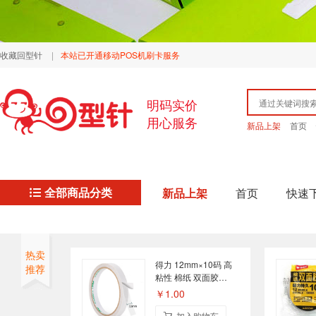
收藏回型针
|
本站已开通移动POS机刷卡服务
明码实价
用心服务
新品上架
首页
全部商品分类
新品上架
首页
快速
热卖
得力 12mm×10码 高
推荐
粘性 棉纸 双面胶
30401 单个装
￥1.00
加入购物车