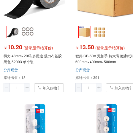
10.20
13.50
￥
(登录显示结算价)
￥
(登录显示结算价)
得力 48mm×20码 多用途 强力布基胶
程邦 CB-60A 无扣手 特大号 搬家纸
黑色 52003 单个装
600mm×400mm×500mm
分库现货
分库现货
累计出售：
18
累计出售：
391
加入购物车
加入购物车