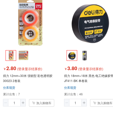
2.80
3.80
￥
(登录显示结算价)
￥
(登录显示结算价)
得力 12mm×30米 强韧型 彩色透明胶
得力 18mm×18米 黑色 电工绝缘胶
30023 2卷装
JF411-BK 单卷装
分库现货
分库现货
累计出售：
7
累计出售：
46
加入购物车
加入购物车