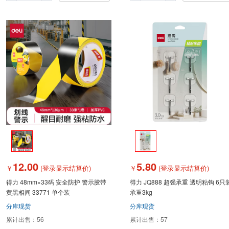
12.00
5.80
￥
(登录显示结算价)
￥
(登录显示结算价)
得力 48mm×33码 安全防护 警示胶带
得力 JQ888 超强承重 透明粘钩 6只
黄黑相间 33771 单个装
承重3kg
分库现货
分库现货
累计出售：
56
累计出售：
57