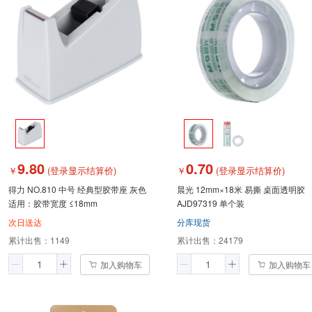
9.80
0.70
￥
(登录显示结算价)
￥
(登录显示结算价)
得力 NO.810 中号 经典型胶带座 灰色
晨光 12mm×18米 易撕 桌面透明胶
适用：胶带宽度 ≤18mm
AJD97319 单个装
次日送达
分库现货
累计出售：
1149
累计出售：
24179
加入购物车
加入购物车