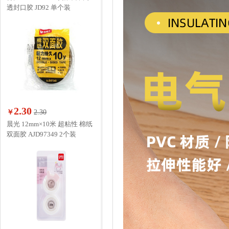
透封口胶 JD92 单个装
2.30
￥
2.30
晨光 12mm×10米 超粘性 棉纸
双面胶 AJD97349 2个装