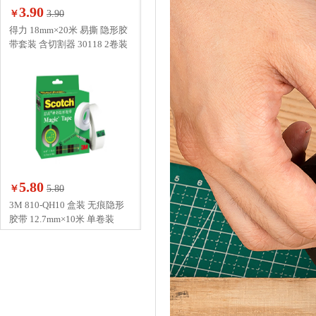
3.90
￥
3.90
得力 18mm×20米 易撕 隐形胶
带套装 含切割器 30118 2卷装
5.80
￥
5.80
3M 810-QH10 盒装 无痕隐形
胶带 12.7mm×10米 单卷装