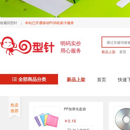
收藏回型针
|
本站已开通移动POS机刷卡服务
明码实价
用心服务
新品上架
首页
全部商品分类
新品上架
首页
快速
热卖
PP加厚光盘袋
推荐
￥0.16
加入购物车