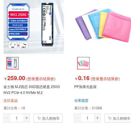
259.00
0.16
￥
(登录显示结算价)
￥
(登录显示结算价)
金士顿 M.2固态 SSD固态硬盘 250G
PP加厚光盘袋
NV2 PCIe 4.0 NVMe M.2
次日送达
分库现货
累计出售：
16
累计出售：
31088
加入购物车
加入购物车