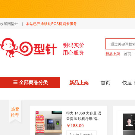
收藏回型针
|
本站已开通移动POS机刷卡服务
明码实价
用心服务
新品上架
首页
全部商品分类
新品上架
首页
快速
热卖
得力 14060 大容量 语
推荐
音提示 脱机考勤 指纹
考勤机 银灰
￥188.00
加入购物车