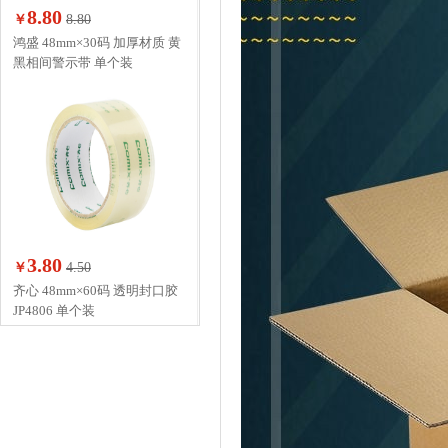
8.80
￥
8.80
鸿盛 48mm×30码 加厚材质 黄
黑相间警示带 单个装
3.80
￥
4.50
齐心 48mm×60码 透明封口胶
JP4806 单个装