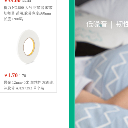
33.00
￥
33.00
得力 NO.800 大号 封箱器 胶带
切割器 适用:胶带宽度≤60mm
长度≤200码
1.70
￥
1.70
晨光 12mm×5米 超粘性 双面泡
沫胶带 AJD97393 单个装