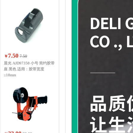
7.50
￥
7.50
晨光 AJD97358 小号 简约胶带
座 黑色 适用：胶带宽度
≤18mm