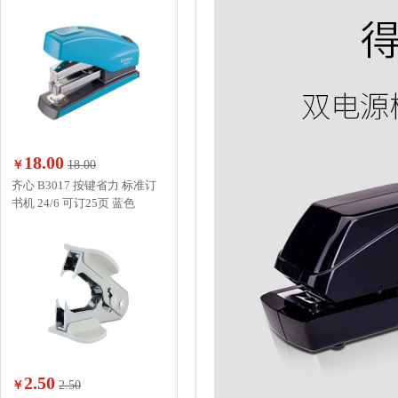
18.00
￥
18.00
齐心 B3017 按键省力 标准订
书机 24/6 可订25页 蓝色
2.50
￥
2.50