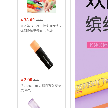
38.00
￥
38.00
金万年 G-05931 软头可水洗 人
体彩绘笔记号笔 12色装
2.00
￥
2.00
得力 S600 单头 醒目系列 荧光
笔 橙色