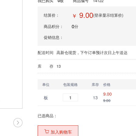
我已购买
0
板
商品编号
14122
9.00
￥
结算价：
(登录显示结算价)
0
商品积分：
分
促销信息：
配送时间
高新仓现货，下午订单预计次日上午送达
库 存
13
单位
包装规格
库存
价格
9.00
板
1
13
9.00
已选商品：
加入购物车