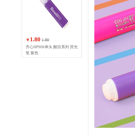
1.80
￥
1.80
齐心HP908单头 醒目系列 荧光
笔 紫色