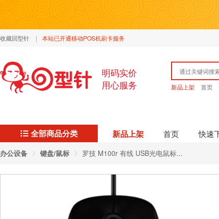
收藏回型针
|
本站已开通移动POS机刷卡服务
明码实价
用心服务
新品上架
首页
全部商品分类
新品上架
首页
快速
办公设备
键盘/鼠标
罗技 M100r 有线 USB光电鼠标...