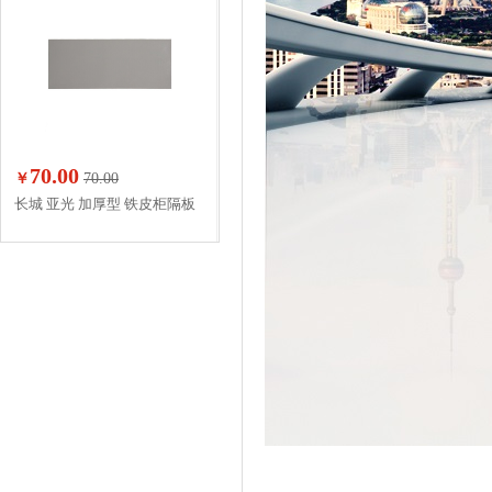
70.00
￥
70.00
长城 亚光 加厚型 铁皮柜隔板