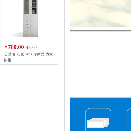
780.00
￥
780.00
长城 亚光 加厚型 连体式 边六
抽柜