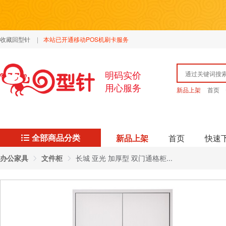
收藏回型针
|
本站已开通移动POS机刷卡服务
明码实价
用心服务
新品上架
首页
全部商品分类
新品上架
首页
快速
办公家具
文件柜
长城 亚光 加厚型 双门通格柜...