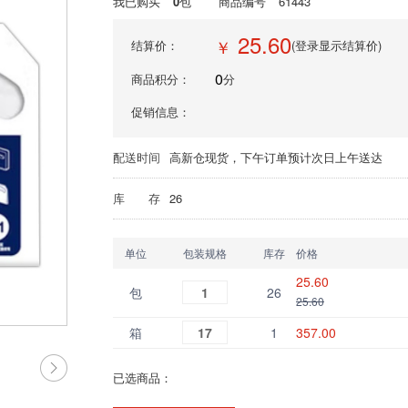
我已购买
0
包
商品编号
61443
25.60
￥
结算价：
(登录显示结算价)
0
商品积分：
分
促销信息：
配送时间
高新仓现货，下午订单预计次日上午送达
库 存
26
单位
包装规格
库存
价格
25.60
包
1
26
25.60
箱
17
1
357.00
已选商品：