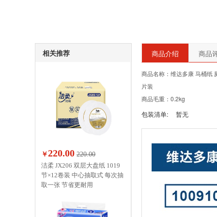
相关推荐
商品介绍
商品评
商品名称：维达多康 马桶纸 厕
片装
商品毛重：0.2kg
包装清单:
暂无
220.00
￥
220.00
洁柔 JX206 双层大盘纸 1019
节×12卷装 中心抽取式 每次抽
取一张 节省更耐用