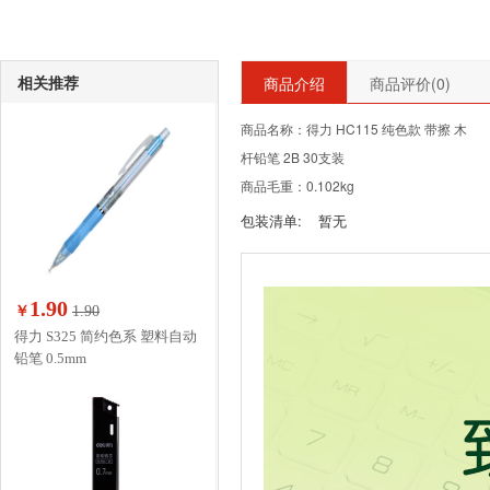
相关推荐
商品介绍
商品评价(
0
)
商品名称：得力 HC115 纯色款 带擦 木
杆铅笔 2B 30支装
商品毛重：0.102kg
包装清单:
暂无
1.90
￥
1.90
得力 S325 简约色系 塑料自动
铅笔 0.5mm