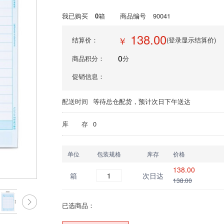
我已购买
0
箱
商品编号
90041
138.00
￥
结算价：
(登录显示结算价)
0
商品积分：
分
促销信息：
配送时间
等待总仓配货，预计次日下午送达
库 存
0
单位
包装规格
库存
价格
138.00
箱
1
次日达
138.00
已选商品：