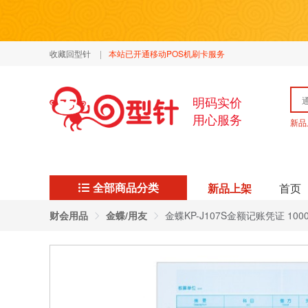
收藏回型针
|
本站已开通移动POS机刷卡服务
明码实价
用心服务
新品
全部商品分类
新品上架
首页
财会用品
金蝶/用友
金蝶KP-J107S金额记账凭证 1000