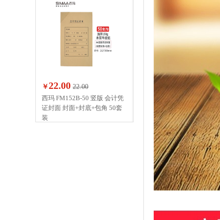
22.00
￥
22.00
西玛 FM152B-50 竖版 会计凭
证封面 封面+封底+包角 50套
装