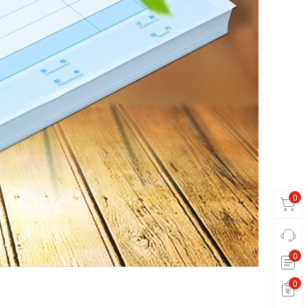
0
0
0
0