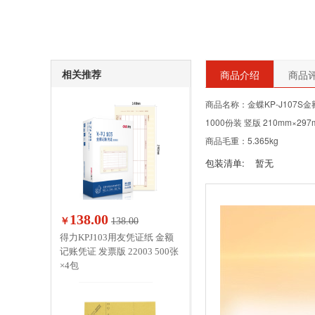
相关推荐
商品介绍
商品评
商品名称：金蝶KP-J107S
1000份装 竖版 210mm×297
商品毛重：5.365kg
包装清单:
暂无
138.00
￥
138.00
得力KPJ103用友凭证纸 金额
记账凭证 发票版 22003 500张
×4包