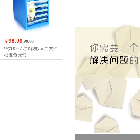
98.00
￥
98.00
得力 9777 时尚靓彩 五层 文件
柜 蓝色 无锁