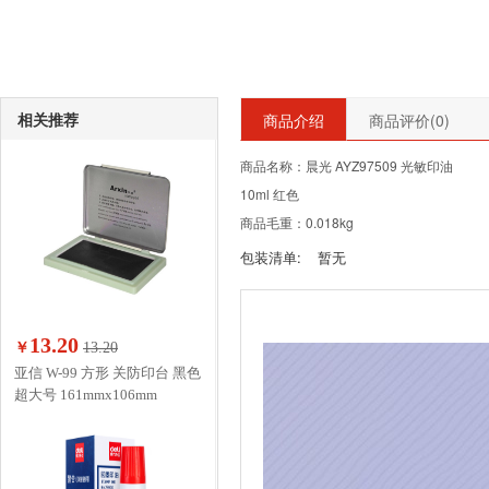
相关推荐
商品介绍
商品评价(
0
)
商品名称：晨光 AYZ97509 光敏印油
10ml 红色
商品毛重：0.018kg
包装清单:
暂无
13.20
￥
13.20
亚信 W-99 方形 关防印台 黑色
超大号 161mmx106mm