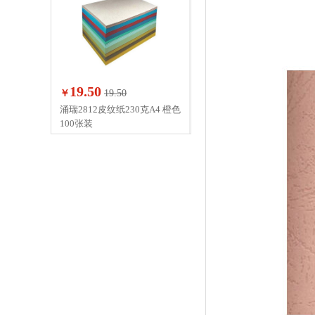
19.50
￥
19.50
涌瑞2812皮纹纸230克A4 橙色
100张装