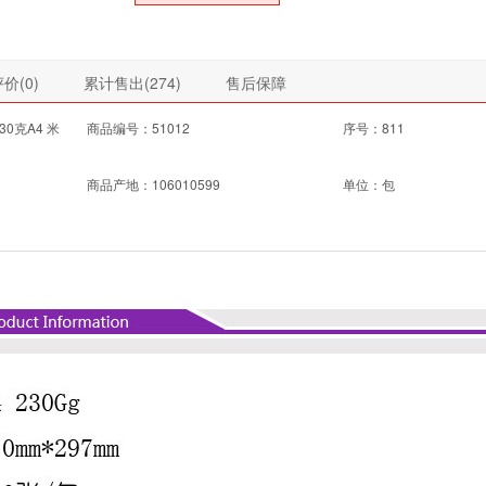
价(
0
)
累计售出(
274
)
售后保障
0克A4 米
商品编号：51012
序号：811
商品产地：106010599
单位：包