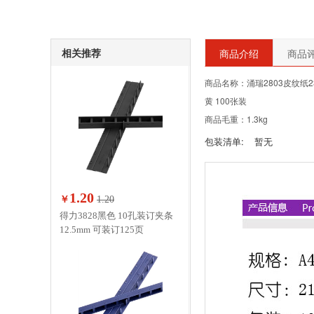
相关推荐
商品介绍
商品评
商品名称：涌瑞2803皮纹纸23
黄 100张装
商品毛重：1.3kg
包装清单:
暂无
1.20
￥
1.20
得力3828黑色 10孔装订夹条
12.5mm 可装订125页