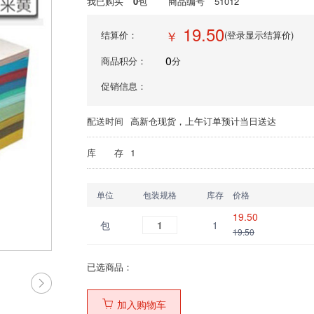
我已购买
0
包
商品编号
51012
19.50
￥
结算价：
(登录显示结算价)
0
商品积分：
分
促销信息：
配送时间
高新仓现货，上午订单预计当日送达
库 存
1
单位
包装规格
库存
价格
19.50
包
1
1
19.50
已选商品：
加入购物车