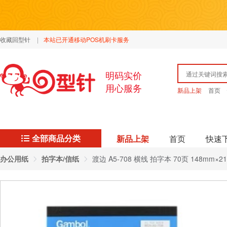
收藏回型针
|
本站已开通移动POS机刷卡服务
明码实价
用心服务
新品上架
首页
全部商品分类
新品上架
首页
快速
办公用纸
拍字本/信纸
渡边 A5-708 横线 拍字本 70页 148mm×210