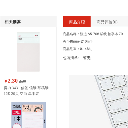
相关推荐
商品介绍
商品评价(
0
)
商品名称：渡边 A5-708 横线 拍字本 70
页 148mm×210mm
商品毛重：0.146kg
包装清单:
暂无
2.30
￥
2.30
得力 3431 信签 信纸 草稿纸
16K 20页 空白 单本装