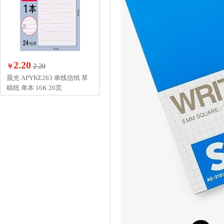
2.20
￥
2.20
晨光 APYKE263 单线信纸 草
稿纸 单本 16K 20页