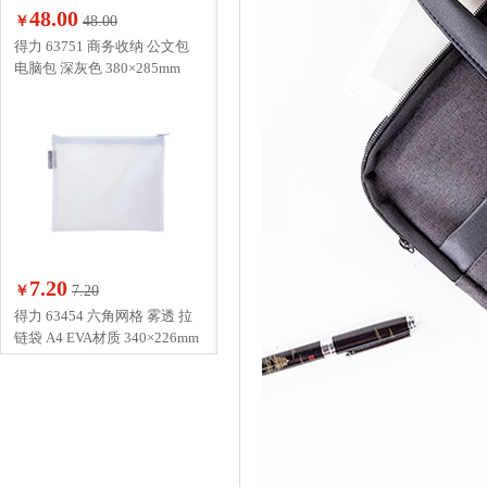
48.00
￥
48.00
得力 63751 商务收纳 公文包
电脑包 深灰色 380×285mm
7.20
￥
7.20
得力 63454 六角网格 雾透 拉
链袋 A4 EVA材质 340×226mm