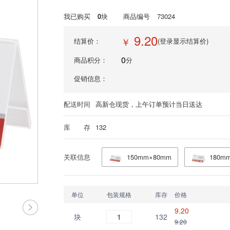
我已购买
0
块
商品编号
73024
9.20
￥
结算价：
(登录显示结算价)
0
商品积分：
分
促销信息：
配送时间
高新仓现货，上午订单预计当日送达
库 存
132
关联信息
150mm×80mm
180m
单位
包装规格
库存
价格
9.20
块
1
132
9.20