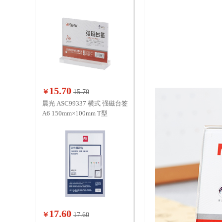
15.70
￥
15.70
晨光 ASC99337 横式 强磁台签
A6 150mm×100mm T型
17.60
￥
17.60