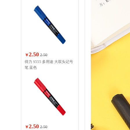
2.50
￥
2.50
得力 S555 多用途 大双头记号
笔 蓝色
2.50
￥
2.50