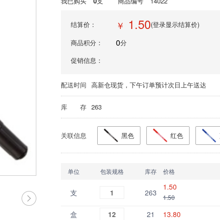
我已购买
0
支
商品编号
14022
1.50
￥
结算价：
(登录显示结算价)
0
商品积分：
分
促销信息：
配送时间
高新仓现货，下午订单预计次日上午送达
库 存
263
关联信息
黑色
红色
单位
包装规格
库存
价格
1.50
支
1
263
1.50
盒
12
21
13.80