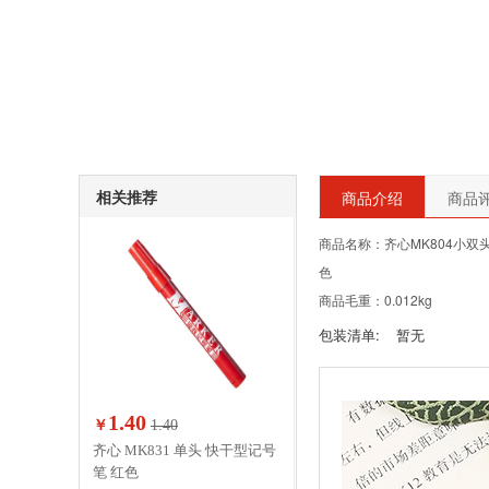
相关推荐
商品介绍
商品评
商品名称：齐心MK804小双
色
商品毛重：0.012kg
包装清单:
暂无
1.40
￥
1.40
齐心 MK831 单头 快干型记号
笔 红色