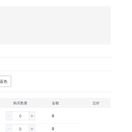
蓝色
购买数量
金额
总价
0
0