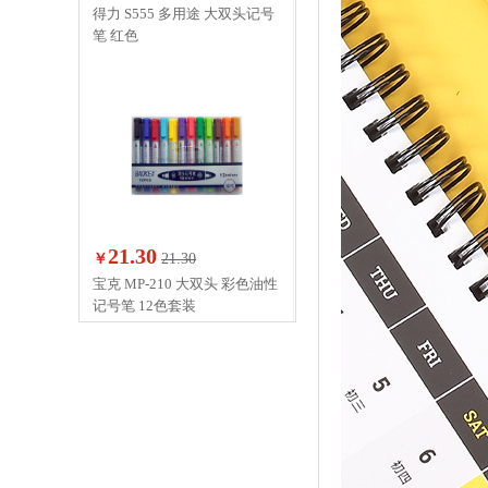
得力 S555 多用途 大双头记号
笔 红色
21.30
￥
21.30
宝克 MP-210 大双头 彩色油性
记号笔 12色套装