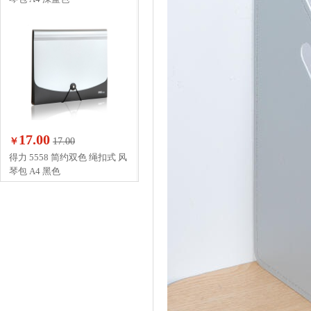
17.00
￥
17.00
得力 5558 简约双色 绳扣式 风
琴包 A4 黑色