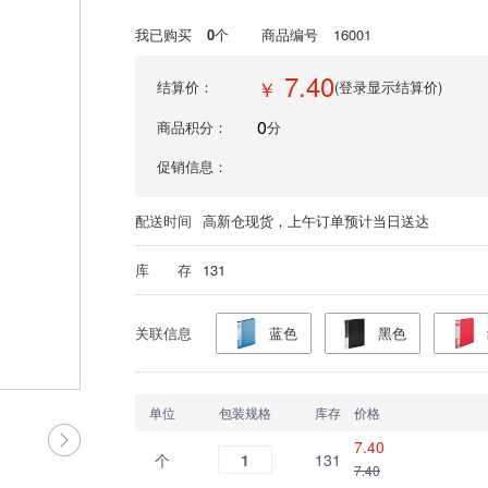
我已购买
0
个
商品编号
16001
7.40
￥
结算价：
(登录显示结算价)
0
商品积分：
分
促销信息：
配送时间
高新仓现货，上午订单预计当日送达
库 存
131
关联信息
蓝色
黑色
单位
包装规格
库存
价格
7.40
个
1
131
7.40