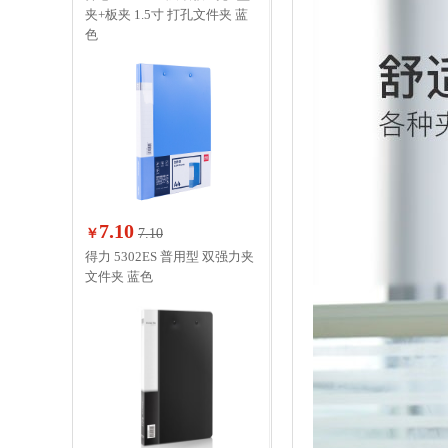
夹+板夹 1.5寸 打孔文件夹 蓝
色
7.10
￥
7.10
得力 5302ES 普用型 双强力夹
文件夹 蓝色