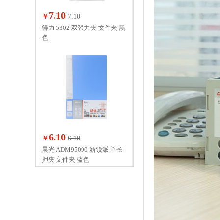
7.10
￥
7.10
得力 5302 双强力夹 文件夹 黑
色
6.10
￥
6.10
晨光 ADM95090 新锐派 单长
押夹 文件夹 蓝色