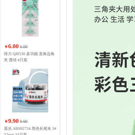
6.00
￥
6.00
得力 QJ8530 多功能 直角边角
夹 透绿 4只装
9.90
￥
9.90
晨光 ABS92734 黑色长尾夹 3#
32mm 24只装