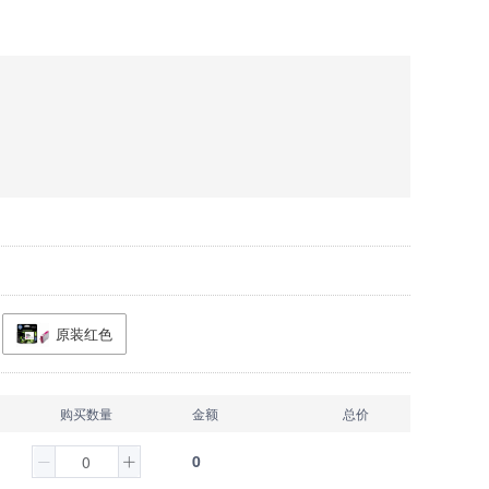
原装红色
购买数量
金额
总价
0