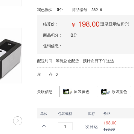
我已购买
0
个
商品编号
36216
198.00
￥
结算价：
(登录显示结算价)
0
商品积分：
分
促销信息：
配送时间
等待总仓配货，预计次日下午送达
库 存
0
关联信息
原装黄色
原装蓝色
单位
包装规格
库存
价格
198.00
个
1
次日达
198.00