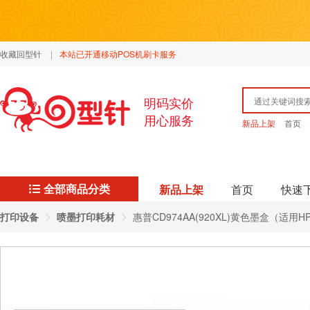
收藏回型针
|
本站已开通移动POS机刷卡服务
明码实价
用心服务
新品上架
首页
全部商品分类
新品上架
首页
快速
打印设备
喷墨打印耗材
惠普CD974AA(920XL)黄色墨盒（适用HP Offic