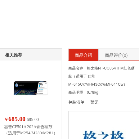
相关推荐
商品介绍
商品评价(
0
)
商品名称：格之格NT-CC054TFM红色硒
鼓（适用于 佳能
MF645Cx/MF643Cdw/MF641Cw）
商品毛重：0.78kg
包装清单:
暂无
685.00
￥
685.00
惠普CF501A 202A青色硒鼓
（适用于M254/M280/M281）