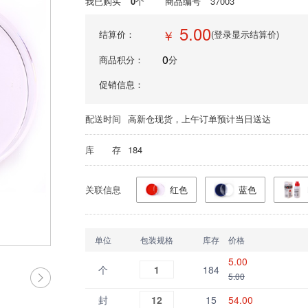
我已购买
0
个
商品编号
37003
5.00
￥
结算价：
(登录显示结算价)
0
商品积分：
分
促销信息：
配送时间
高新仓现货，上午订单预计当日送达
库 存
184
关联信息
红色
蓝色
单位
包装规格
库存
价格
5.00
个
1
184
5.00
封
12
15
54.00