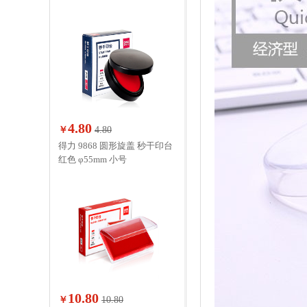
4.80
￥
4.80
得力 9868 圆形旋盖 秒干印台
红色 φ55mm 小号
10.80
￥
10.80