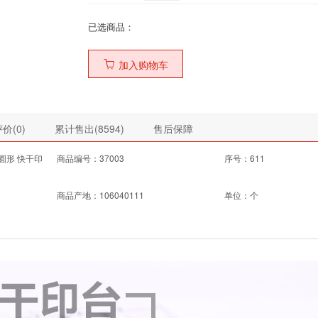
已选商品：
加入购物车
价(
0
)
累计售出(
8594
)
售后保障
 圆形 快干印
商品编号：37003
序号：611
商品产地：106040111
单位：个