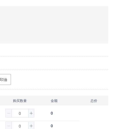
印油
购买数量
金额
总价
0
0