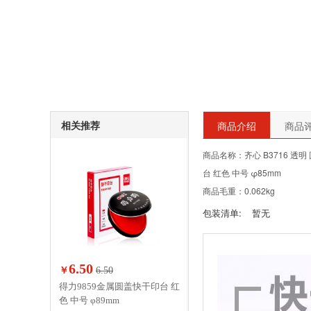
相关推荐
商品介绍
商品评
商品名称：齐心 B3716 透明
台 红色 中号 φ85mm
商品毛重：0.062kg
包装清单:
暂无
6.50
￥
6.50
得力9859金属圆盖快干印台 红
色 中号 φ89mm