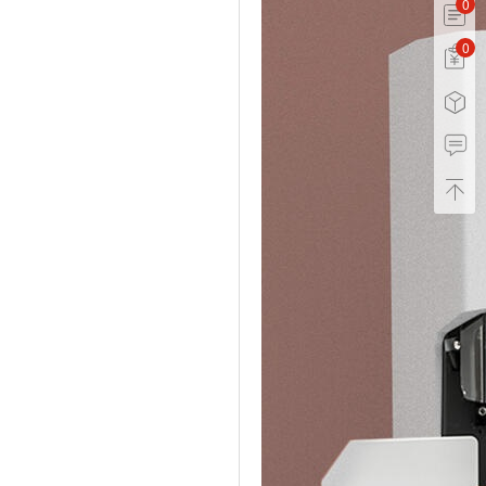
0
0
0